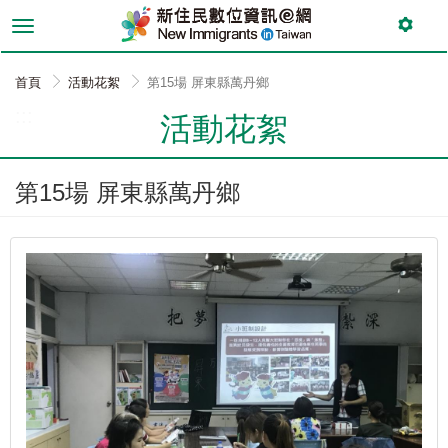
跳
到
主
要
首頁
活動花絮
第15場 屏東縣萬丹鄉
內
:::
容
活動花絮
第15場 屏東縣萬丹鄉