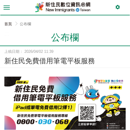
跳
到
主
要
首頁
公布欄
內
:::
容
公布欄
上稿日期： 2026/04/02 11:39
新住民免費借用筆電平板服務