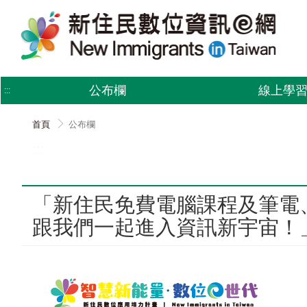
跳
到
主
要
內
容
公布欄
線上學
:::
首頁
公布欄
:::
「新住民免費電腦課程及筆電
跟我們一起進入資訊新宇宙！