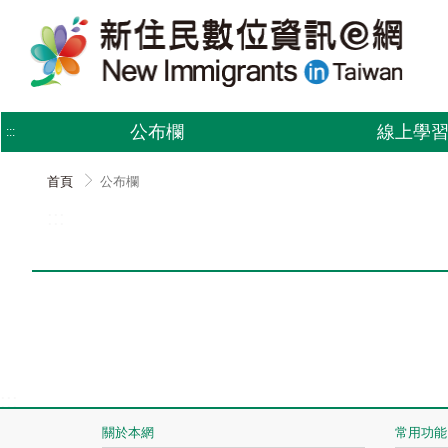
跳
到
主
要
內
容
公布欄
線上學
:::
首頁
公布欄
:::
:::
關於本網
常用功能