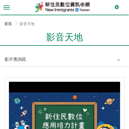
跳
到
主
要
首頁
影音天地
內
:::
容
影音天地
影片查詢區