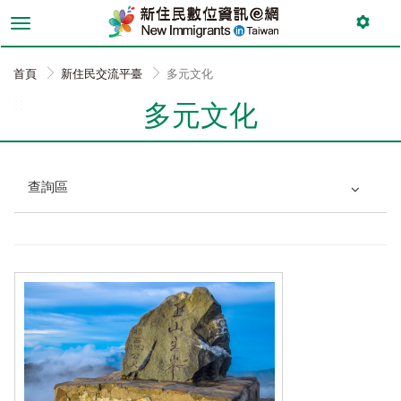
跳
到
主
要
首頁
新住民交流平臺
多元文化
內
:::
容
多元文化
查詢區