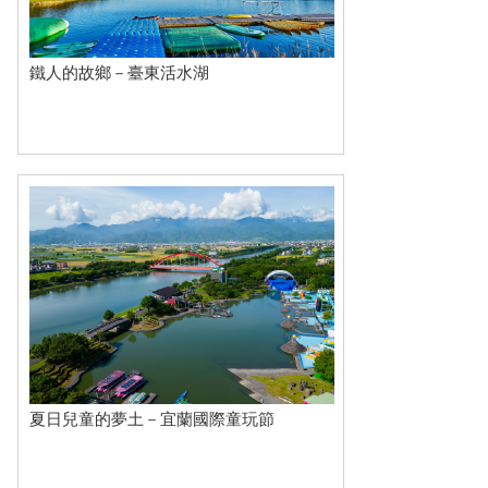
鐵人的故鄉－臺東活水湖
夏日兒童的夢土－宜蘭國際童玩節