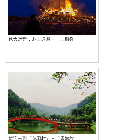
代天巡狩，迎王送瘟－「王船祭」
歡迎來到「花田村」－「望龍埤」